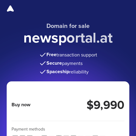
Domain for sale
newsportal.at
Free
transaction support
Secure
payments
Spaceship
reliability
$9,990
Buy now
Payment methods